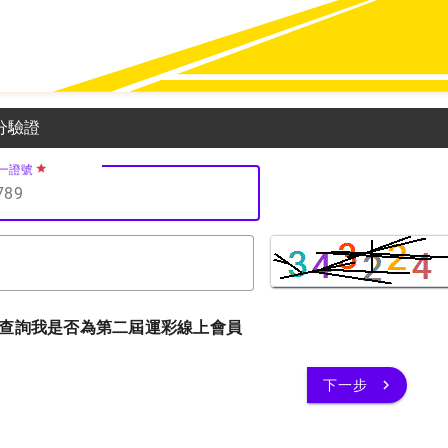
身分驗證
一證號
star_rate
ate
查詢我是否為第二屆運彩線上會員
navigate_next
下一步